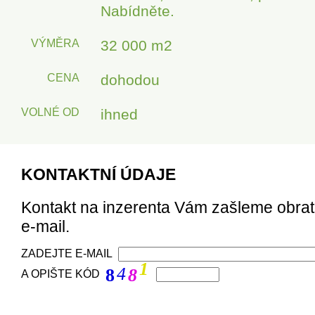
Nabídněte.
VÝMĚRA
32 000 m2
CENA
dohodou
VOLNÉ OD
ihned
KONTAKTNÍ ÚDAJE
Kontakt na inzerenta Vám zašleme obra
e-mail.
ZADEJTE E-MAIL
1
4
8
8
A OPIŠTE KÓD