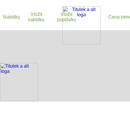
Vložit
Vložit
Nabídky
Cena zem
nabídku
poptávku