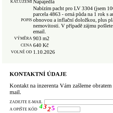
Napajedla
KAT.ÚZEMÍ
Nabízím pacht pro LV 3304 (jsem 10
parcela 4863 - orná půda na 1 rok s 
obnovou a inflační doložkou, plus pl
POPIS
nemovitosti. V případě zájmu pošlet
email.
903 m2
VÝMĚRA
640 Kč
CENA
1.10.2026
VOLNÉ OD
KONTAKTNÍ ÚDAJE
Kontakt na inzerenta Vám zašleme obratem 
mail.
ZADEJTE E-MAIL
4
3
5
2
A OPIŠTE KÓD