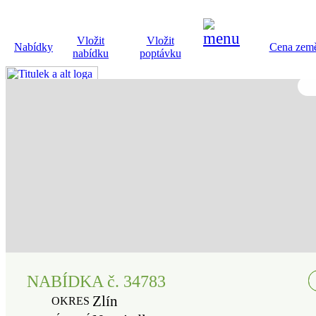
Vložit
Vložit
Nabídky
Cena země
nabídku
poptávku
NABÍDKA č. 34783
Zlín
OKRES